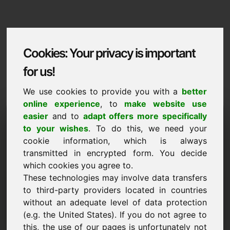
Cookies: Your privacy is important
for us!
We use cookies to provide you with a
better
online experience
, to
make website use
Domaininformation
easier
and to
adapt offers more specifically
to your wishes
. To do this, we need your
Domaininformation | Română
cookie information, which is always
transmitted in encrypted form. You decide
Pret special: 1.000,00 Euro (fara TVA)
which cookies you agree to.
NOU
These technologies may involve data transfers
Alternative atractive de domenii direct pe Find-Your-
to third-party providers located in countries
Domain.eu
without an adequate level of data protection
descoperiți ->
(e.g. the United States). If you do not agree to
this, the use of our pages is unfortunately not